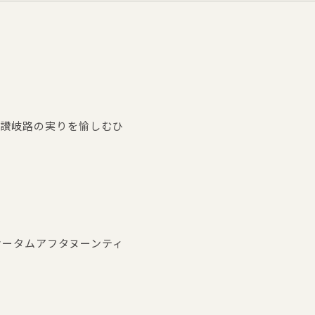
と讃岐路の実りを愉しむひ
オータムアフタヌーンティ