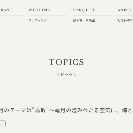
URANT
WEDDING
BANQUET
ANNIV
ウェディング
宴会場・会議室
記念日の
TOPICS
トピックス
月のテーマは”鳥取”～霜月の澄みわたる空気に、海
荘