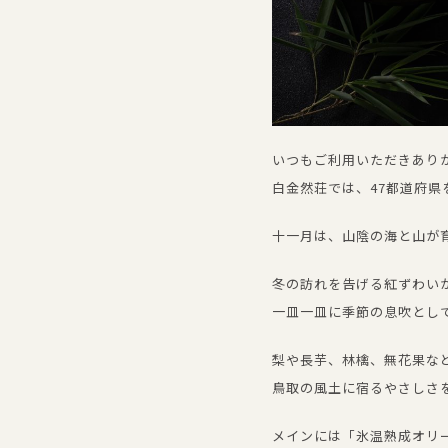
いつもご利用いただきあり
白金然荘では、47都道府
十一月は、山陰の海と山が
冬の訪れを告げる紅ずわい
一皿一皿に季節の息吹とし
梨や長芋、林檎、無花果な
鳥取の風土に宿るやさしさ
メインには「氷温熟成オリ