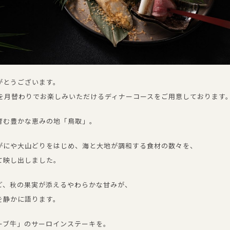
がとうございます。
県を月替わりでお楽しみいただけるディナーコースをご用意しております
育む豊かな恵みの地「鳥取」。
がにや大山どりをはじめ、海と大地が調和する食材の数々を、
て映し出しました。
ど、秋の果実が添えるやわらかな甘みが、
を静かに語ります。
ーブ牛」のサーロインステーキを。