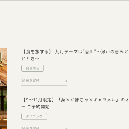
【食を旅する】 九月テーマは”香川”～瀬戸の恵み
ととき～
白金然荘
記事を読む
【9～11月限定】「栗×かぼちゃ×キャラメル」の
ー ご予約開始
ダイニング
記事を読む