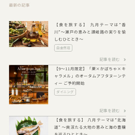
最新の記事
【食を旅する】 九月テーマは”香
川”～瀬戸の恵みと讃岐路の実りを愉
しむひととき～
白金然荘
記事を読む
【9～11月限定】「栗×かぼちゃ×キ
ャラメル」のオータムアフタヌーンテ
ィー ご予約開始
ダイニング
記事を読む
【食を旅する】 八月テーマは”北海
道” ～爽涼たる大地の恵みと海の豊穣
を巡るひととき～