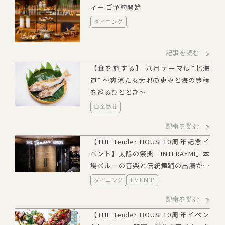
ィー ご予約開始
ダイニング
記事を読む
【食を旅する】 八月テーマは”北海
道” ～爽涼たる大地の恵みと海の豊穣
を巡るひととき～
白金然荘
記事を読む
【THE Tender HOUSE10周年記念イ
ベント】太陽の祭典「INTI RAYMI」本
場ペルーの音楽と伝統舞踊の出演が決
定
ダイニング
EVENT
記事を読む
【THE Tender HOUSE10周年イベン