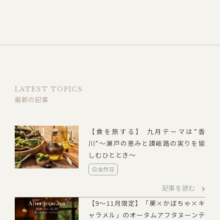
LATEST TOPICS
最新の記事
【食を旅する】 九月テーマは”香
川”～瀬戸の恵みと讃岐路の実りを愉
しむひととき～
白金然荘
記事を読む
【9～11月限定】「栗×かぼちゃ×キ
ャラメル」のオータムアフタヌーンテ