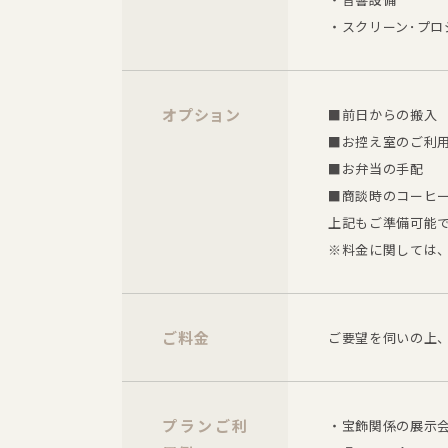
・スクリーン･プロ
オプション
■前日からの搬入
■お控え室のご利
■お弁当の手配
■商談時のコーヒ
上記もご準備可能
※料金に関しては
ご料金
ご要望を伺いの上
プランご利
・宝飾関係の展示