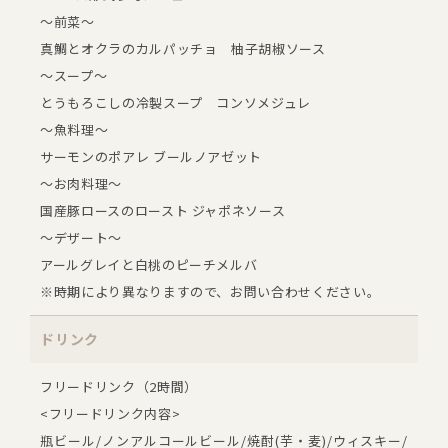
～前菜～
真鯛とオクラのカルパッチョ 柚子胡椒ソース
～スープ～
とうもろこしの冷製スープ コンソメジュレ
～魚料理～
サーモンのポアレ ブールノアゼット
～お肉料理～
国産豚ロースのロースト ジャポネソース
～デザート～
アールグレイと白桃のピーチメルバ
※時期により異なりますので、お問い合わせください。
ドリンク
フリードリンク（2時間）
<フリードリンク内容>
瓶ビール/ノンアルコールビール/焼酎(芋・麦)/ウィスキー/