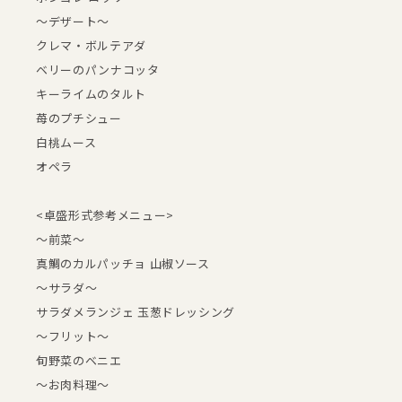
～デザート～
クレマ・ボルテアダ
ベリーのパンナコッタ
キーライムのタルト
苺のプチシュー
白桃ムース
オペラ
<卓盛形式参考メニュー>
～前菜～
真鯛のカルパッチョ 山椒ソース
～サラダ～
サラダメランジェ 玉葱ドレッシング
～フリット～
旬野菜のベニエ
～お肉料理～