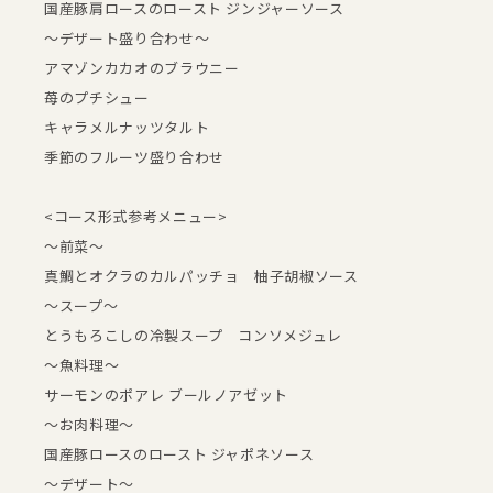
国産豚肩ロースのロースト ジンジャーソース
～デザート盛り合わせ～
アマゾンカカオのブラウニー
苺のプチシュー
キャラメルナッツタルト
季節のフルーツ盛り合わせ
<コース形式参考メニュー>
～前菜～
真鯛とオクラのカルパッチョ 柚子胡椒ソース
～スープ～
とうもろこしの冷製スープ コンソメジュレ
～魚料理～
サーモンのポアレ ブールノアゼット
～お肉料理～
国産豚ロースのロースト ジャポネソース
～デザート～