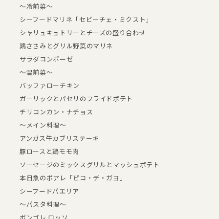
～冷前菜～
シーフードマリネ「セビーチェ・ミクスト」
シャリュキュトリーとチーズの盛り合わせ
鶏ささみとグリル野菜のマリネ
サラダコンポーゼ
～温前菜～
バッファローチキン
ガーリックとパセリのフライドポテト
チリコンカン・ナチョス
～メイン料理～
アンガス牛カブリステーキ
豚ロースと鶏モモ肉
ソーセージのミックスグリルとマッシュポテト
本日魚のポアレ「ピコ・デ・ガヨ」
シーフードパエリア
～パスタ料理～
ボンゴレ ロッソ